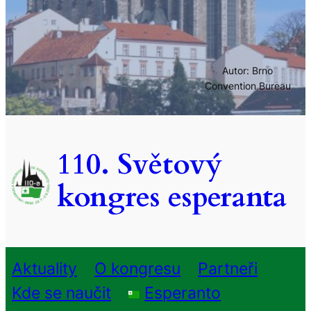
Autor: Brno
Convention Bureau
110. Světový
kongres esperanta
Aktuality
O kongresu
Partneři
Kde se naučit
Esperanto