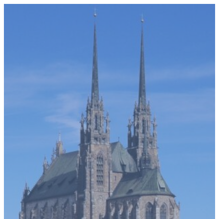
Přeskočit
na
obsah